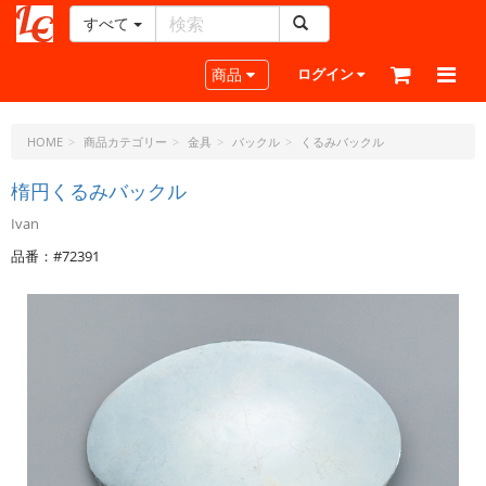
すべて
レ
ザ
Toggle navigation
商品
ログイン
ー
ク
ラ
HOME
商品カテゴリー
金具
バックル
くるみバックル
フ
ト・
楕円くるみバックル
ド
Ivan
ッ
ト・
品番：#72391
ジ
ェ
ー
ピ
ー