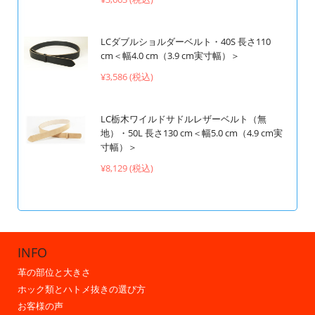
LCダブルショルダーベルト・40S 長さ110
cm＜幅4.0 cm（3.9 cm実寸幅）＞
¥3,586 (税込)
LC栃木ワイルドサドルレザーベルト（無
地）・50L 長さ130 cm＜幅5.0 cm（4.9 cm実
寸幅）＞
¥8,129 (税込)
INFO
革の部位と大きさ
ホック類とハトメ抜きの選び方
お客様の声