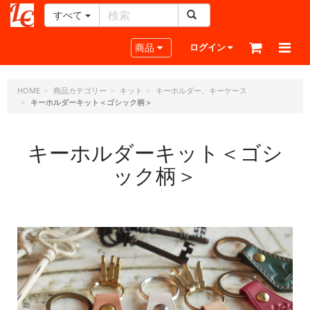
すべて
レ
ザ
Toggle navigation
商品
ログイン
ー
ク
ラ
HOME
商品カテゴリー
キット
キーホルダー、キーケース
キーホルダーキット＜ゴシック柄＞
フ
ト・
ド
キーホルダーキット＜ゴシ
ッ
ト・
ック柄＞
ジ
ェ
ー
ピ
ー