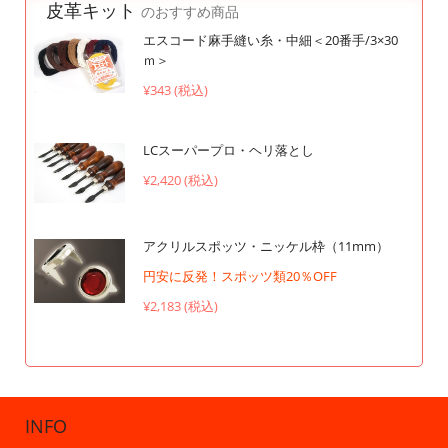
皮革キット
のおすすめ商品
エスコード麻手縫い糸・中細＜20番手/3×30
ｍ＞
¥343 (税込)
LCスーパープロ・ヘリ落とし
¥2,420 (税込)
アクリルスポッツ・ニッケル枠（11mm）
円安に反発！スポッツ類20％OFF
¥2,183 (税込)
INFO