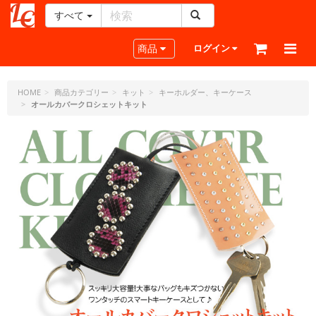
すべて
レ
ザ
Toggle navigation
商品
ログイン
ー
ク
ラ
HOME
商品カテゴリー
キット
キーホルダー、キーケース
オールカバークロシェットキット
フ
ト・
ド
ッ
ト・
ジ
ェ
ー
ピ
ー