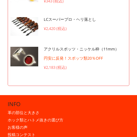
¥343 (税込)
LCスーパープロ・ヘリ落とし
¥2,420 (税込)
アクリルスポッツ・ニッケル枠（11mm）
円安に反発！スポッツ類20％OFF
¥2,183 (税込)
INFO
革の部位と大きさ
ホック類とハトメ抜きの選び方
お客様の声
投稿コンテスト