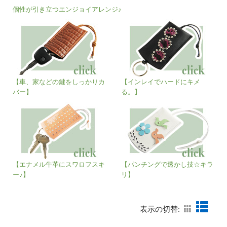
個性が引き立つエンジョイアレンジ♪
【車、家などの鍵をしっかりカ
【インレイでハードにキメ
バー】
る。】
【エナメル牛革にスワロフスキ
【パンチングで透かし技☆キラ
ー♪】
リ】
表示の切替: