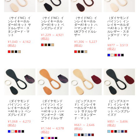
（サイドNC）イ
（サイドNC）イ
（サイドNC）イ
（ダイヤモンド
ンレイキーホル
ンレイキーホル
ンレイキーホル
パイソン）イン
ダーA1キット サ
ダーA1キット ベ
ダーA1キット ハ
レイキーホルダ
ドルレザー・ス
ンズグレイズド
ーマンオーク・
ーA1キット サド
タンダード・マ
UKブライドルレ
ルレザー・スタ
ット
¥1,229 ～ 4,921
ザー
ンダード・マッ
ト
(税込)
¥1,040 ～ 4,162
¥1,306 ～ 5,227
¥877 ～ 3,513
(税込)
(税込)
(税込)
（ダイヤモンド
（ダイヤモンド
（ピッグスエー
（ピッグスエー
パイソン）イン
パイソン）イン
ド）インレイキ
ド）インレイキ
レイキーホルダ
レイキーホルダ
ーホルダーA1キ
ーホルダーA1キ
ーA1キット ベン
ーA1キット ハー
ット サドルレザ
ット ベンズグレ
ズグレイズド
マンオーク・UK
ー・スタンダー
イズド
ブライドルレザ
ド・マット
¥1,068 ～ 4,273
ー
¥851 ～ 3,406
¥661 ～ 2,646
(税込)
(税込)
¥1,144 ～ 4,578
(税込)
(税込)