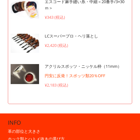
エスコード麻手縫い糸・中細＜20番手/3×30
ｍ＞
¥343 (税込)
LCスーパープロ・ヘリ落とし
¥2,420 (税込)
アクリルスポッツ・ニッケル枠（11mm）
円安に反発！スポッツ類20％OFF
¥2,183 (税込)
INFO
革の部位と大きさ
ホック類とハトメ抜きの選び方