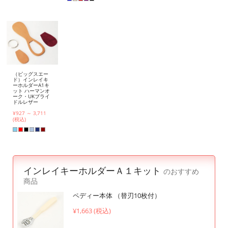
（ピッグスエー
ド）インレイキ
ーホルダーA1キ
ット ハーマンオ
ーク・UKブライ
ドルレザー
¥927 ～ 3,711
(税込)
インレイキーホルダーＡ１キット
のおすすめ
商品
ペディー本体 （替刃10枚付）
¥1,663 (税込)