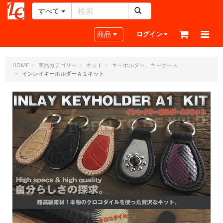
すべて
レ
ザ
Toggle navigation
商品
ログイン
ー
ク
ラ
HOME
商品カテゴリー
キット
キーホルダー、キーケース
インレイキーホルダーＡ１キット
フ
ト・
ド
ッ
ト・
ジ
ェ
ー
ピ
ー