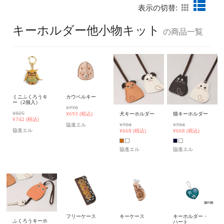
表示の切替:
キーホルダー他小物キット
の商品一覧
ミニふくろうキ
カウベルキー
ー（2個入）
¥770
¥825
犬キーホルダー
猫キーホルダー
¥
693 (税込)
¥
742 (税込)
¥704
¥704
協進エル
協進エル
¥
668 (税込)
¥
668 (税込)
協進エル
協進エル
フリーケース
キーケース
キーホルダー・
ふくろうキーホ
ハート