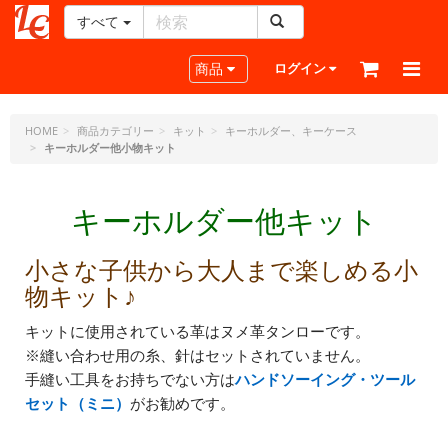
すべて
レ
ザ
Toggle navigation
商品
ログイン
ー
ク
ラ
HOME
商品カテゴリー
キット
キーホルダー、キーケース
キーホルダー他小物キット
フ
ト・
ド
キーホルダー他キット
ッ
ト・
ジ
小さな子供から大人まで楽しめる小
ェ
物キット♪
ー
ピ
キットに使用されている革はヌメ革タンローです。
ー
※縫い合わせ用の糸、針はセットされていません。
手縫い工具をお持ちでない方は
ハンドソーイング・ツール
セット（ミニ）
がお勧めです。