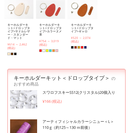
キーホルダーキ
キーホルダーキ
キーホルダーキ
ット<ドロップタ
ット<ドロップタ
ット<ドロップタ
イプ>サドルレザ
イプ>カラーヌメ
イプ>ギャロ
ー・スタンダー
革
ド・マット
¥520 ～ 2,074
¥754 ～ 3,019
(税込)
¥614 ～ 2,462
(税込)
(税込)
キーホルダーキット＜ドロップタイプ＞
の
おすすめ商品
スワロフスキーSS12(クリスタル)20個入り
¥166 (税込)
アーティフィシャルカラーシニュー＜L＞
110 g（約125～130 ｍ前後）