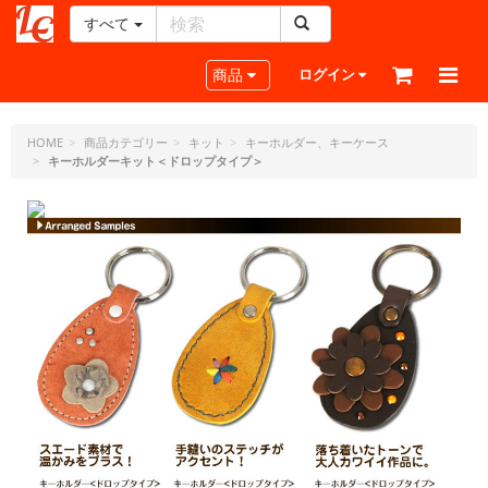
すべて
レ
ザ
Toggle navigation
商品
ログイン
ー
ク
ラ
HOME
商品カテゴリー
キット
キーホルダー、キーケース
キーホルダーキット＜ドロップタイプ＞
フ
ト・
ド
ッ
ト・
ジ
ェ
ー
ピ
ー