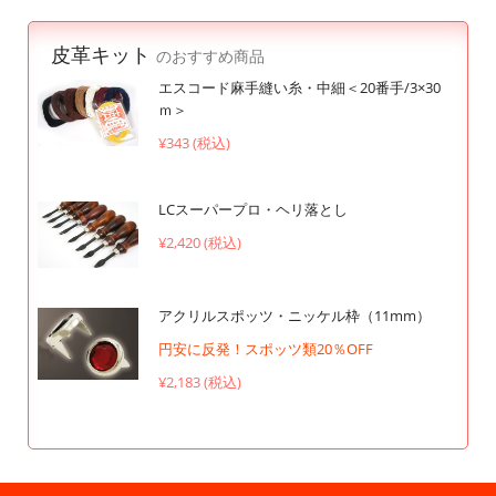
皮革キット
のおすすめ商品
エスコード麻手縫い糸・中細＜20番手/3×30
ｍ＞
¥343 (税込)
LCスーパープロ・ヘリ落とし
¥2,420 (税込)
アクリルスポッツ・ニッケル枠（11mm）
円安に反発！スポッツ類20％OFF
¥2,183 (税込)