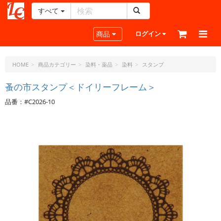
すべて
レ
ザ
Toggle navigation
商品
ログイン
ー
ク
ラ
HOME
商品カテゴリー
染料・薬品
染料
スタンプ
フ
ト・
蚤の市スタンプ＜ドイリーフレーム＞
ド
品番：#C2026-10
ッ
ト・
ジ
ェ
ー
ピ
ー