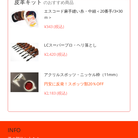
皮革キット
のおすすめ商品
エスコード麻手縫い糸・中細＜20番手/3×30
ｍ＞
¥343 (税込)
LCスーパープロ・ヘリ落とし
¥2,420 (税込)
アクリルスポッツ・ニッケル枠（11mm）
円安に反発！スポッツ類20％OFF
¥2,183 (税込)
INFO