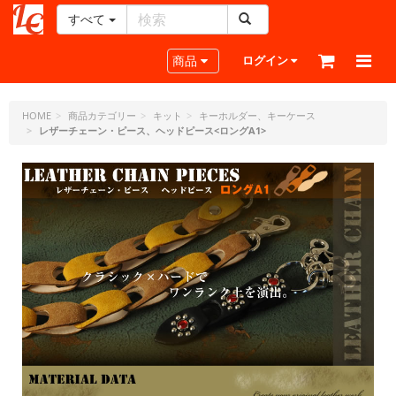
すべて
レ
ザ
Toggle navigation
商品
ログイン
ー
ク
ラ
HOME
商品カテゴリー
キット
キーホルダー、キーケース
レザーチェーン・ピース、ヘッドピース<ロングA1>
フ
ト・
ド
ッ
ト・
ジ
ェ
ー
ピ
ー