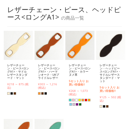
レザーチェーン・ピース、ヘッドピ
ース<ロングA1>
の商品一覧
レザーチェー
レザーチェー
レザーチェー
レザーチェー
ン・ピース<ロン
ン・ピース<ロン
ン・ピース<ロン
ン・ヘッドピー
グA1>・サドル
グA1>・ハーマ
グA1>・カラー
ス<ロングA1>・
レザースタンダ
ンオーク・UKブ
ヌメ革
サドルレザース
ード・マット
ライドルレザー
タンダード・マ
5セット入り お
ット
¥218 ～ 875 (税
¥303 ～ 1,216
買い得価格!!
5セット入り お
込)
(税込)
¥268 ～ 1,073
買い得価格!!
(税込)
¥125 ～ 502 (税
込)