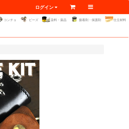
ログイン
コンチョ
ビーズ
染料・薬品
接着剤・保護剤
仕立材料