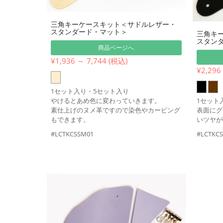
三角キーケースキット＜サドルレザー・
スタンダード・マット＞
三角キ
スタン
商品ページへ
¥1,936 ～ 7,744 (税込)
¥2,296
1セット入り・5セット入り
やけるとあめ色に変わっていきます。
1セット
素仕上げのヌメ革ですので染色やカービング
表面にグ
もできます。
いツヤが
#LCTKCSSM01
#LCTKCS