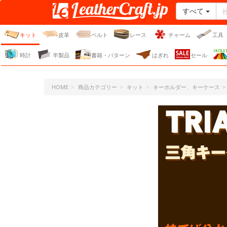
すべて
レザークラフト・ドット・
ジェーピー
キット
皮革
ベルト
レース
チャーム
工具
時計
半製品
書籍・パターン
はぎれ
セール
HOME
商品カテゴリー
キット
キーホルダー、キーケース