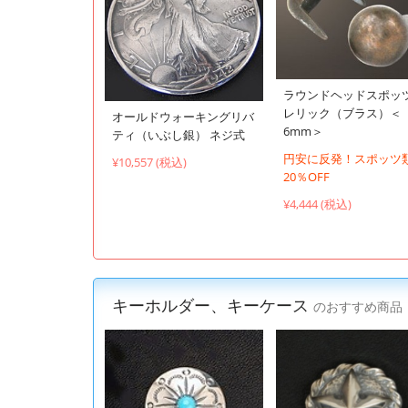
ラウンドヘッドスポッ
レリック（ブラス）＜
オールドウォーキングリバ
6mm＞
ティ（いぶし銀） ネジ式
円安に反発！スポッツ
¥10,557 (税込)
20％OFF
¥4,444 (税込)
キーホルダー、キーケース
のおすすめ商品