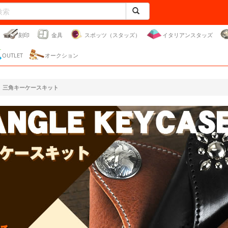
刻印
金具
スポッツ（スタッズ）
イタリアンスタッズ
OUTLET
オークション
三角キーケースキット