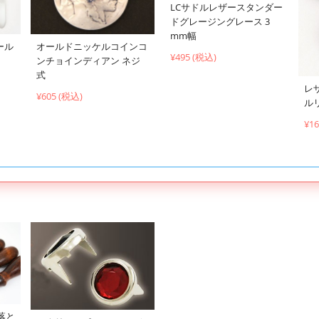
LCサドルレザースタンダー
ドグレージングレース 3
mm幅
ール
オールドニッケルコインコ
¥495 (税込)
ンチョインディアン ネジ
式
レ
¥605 (税込)
ル
¥1
落と