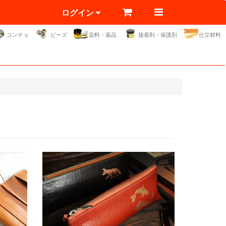
ログイン
コンチョ
ビーズ
染料・薬品
接着剤・保護剤
仕立材料