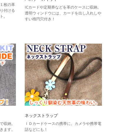
１枚の革
ICカードや定期券などを革のケースに収納。
り付ける
透明ウィンドウには、カードを出し入れしや
ト。
すい楕円穴付き！
ネックストラップ
で収納。
ＩＤカードケースの携帯に。カメラや携帯電
きます。
話などにも！