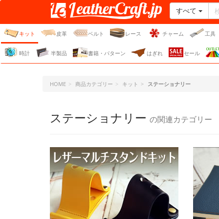
すべて
レザークラフト・ドット・
ジェーピー
キット
皮革
ベルト
レース
チャーム
工具
時計
半製品
書籍・パターン
はぎれ
セール
HOME
商品カテゴリー
キット
ステーショナリー
ステーショナリー
の関連カテゴリー