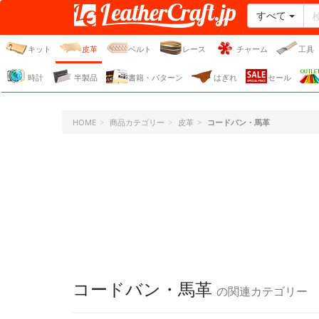
すべて
レザークラフト・ドット・
ジェーピー
キット
皮革
ベルト
レース
チャーム
工具
時計
半製品
書籍・パターン
はぎれ
セール
HOME
商品カテゴリー
皮革
コードバン・馬革
コードバン・馬革
の関連カテゴリー