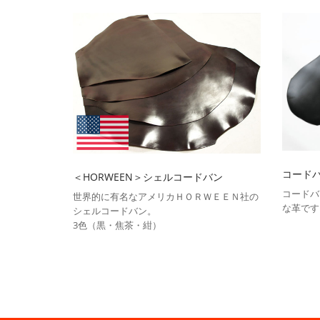
コード
＜HORWEEN＞シェルコードバン
コードバ
世界的に有名なアメリカＨＯＲＷＥＥＮ社の
な革です
シェルコードバン。
3色（黒・焦茶・紺）