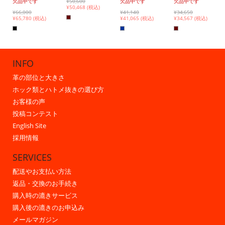
欠品中です
¥50,600
欠品中です
欠品中です
¥
50,468 (税込)
¥66,000
¥41,140
¥34,650
¥
65,780 (税込)
¥
41,065 (税込)
¥
34,567 (税込)
INFO
革の部位と大きさ
ホック類とハトメ抜きの選び方
お客様の声
投稿コンテスト
English Site
採用情報
SERVICES
配送やお支払い方法
返品・交換のお手続き
購入時の漉きサービス
購入後の漉きのお申込み
メールマガジン