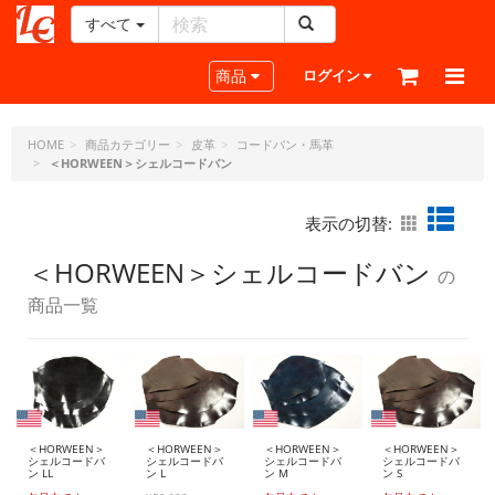
すべて
レ
ザ
Toggle navigation
商品
ログイン
ー
ク
ラ
HOME
商品カテゴリー
皮革
コードバン・馬革
＜HORWEEN＞シェルコードバン
フ
ト・
ド
表示の切替:
ッ
ト・
＜HORWEEN＞シェルコードバン
の
ジ
商品一覧
ェ
ー
ピ
ー
＜HORWEEN＞
＜HORWEEN＞
＜HORWEEN＞
＜HORWEEN＞
シェルコードバ
シェルコードバ
シェルコードバ
シェルコードバ
ン LL
ン L
ン M
ン S