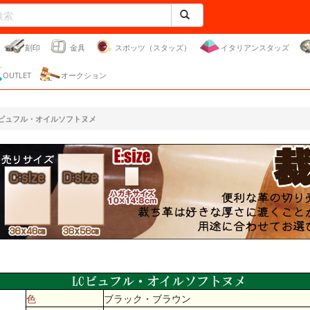
刻印
金具
スポッツ（スタッズ）
イタリアンスタッズ
OUTLET
オークション
Cビュフル・オイルソフトヌメ
色
ブラック・ブラウン