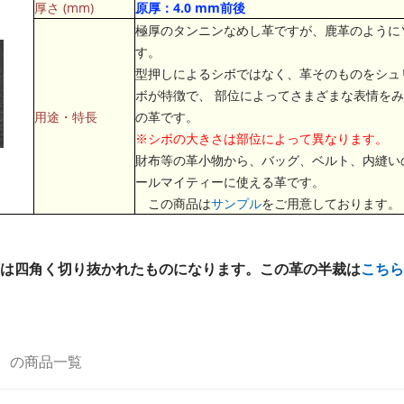
厚さ (mm)
原厚：4.0 mm前後
極厚のタンニンなめし革ですが、鹿革のように
す。
型押しによるシボではなく、革そのものをシュ
ボが特徴で、 部位によってさまざまな表情を
用途・特長
の革です。
※シボの大きさは部位によって異なります。
財布等の革小物から、バッグ、ベルト、内縫い
ールマイティーに使える革です。
この商品は
サンプル
をご用意しております。
は四角く切り抜かれたものになります。この革の半裁は
こちら
メ
の商品一覧