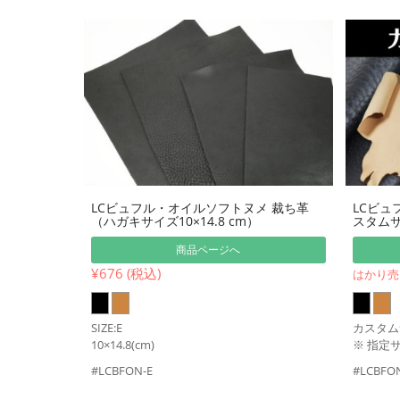
LCビュフル・オイルソフトヌメ 裁ち革
LCビュ
（ハガキサイズ10×14.8 cm）
スタム
商品ページへ
¥676 (税込)
はかり売
SIZE:E
カスタム
10×14.8(cm)
※ 指定
#LCBFON-E
#LCBFO