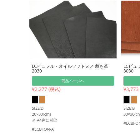
LCビュフル・オイルソフトヌメ 裁ち革
LCビュ
2030
3030
商品ページへ
¥2,277 (税込)
¥3,773
SIZE:D
SIZE:B
20×30(cm)
30×30(c
※ A4判に相当
#LCBFO
#LCBFON-A