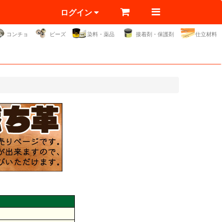
ログイン
コンチョ
ビーズ
染料・薬品
接着剤・保護剤
仕立材料