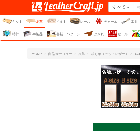
すべて
レザークラフト・ドット・
ジェーピー
キット
皮革
ベルト
レース
チャーム
工具
時計
半製品
書籍・パターン
はぎれ
セール
HOME
商品カテゴリー
皮革
裁ち革（カットレザー）
L