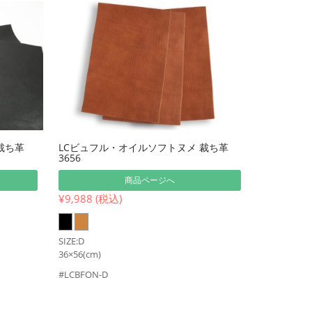
裁ち革
LCビュフル・オイルソフトヌメ 裁ち革
3656
商品ページへ
¥9,988 (税込)
SIZE:D
36×56(cm)
#LCBFON-D