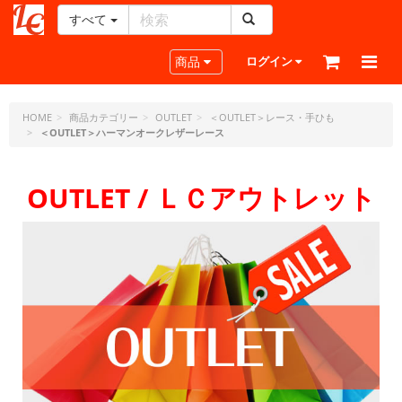
すべて
レ
ザ
Toggle navigation
商品
ログイン
ー
ク
ラ
HOME
商品カテゴリー
OUTLET
＜OUTLET＞レース・手ひも
＜OUTLET＞ハーマンオークレザーレース
フ
ト・
ド
OUTLET / ＬＣアウトレット
ッ
ト・
ジ
ェ
ー
ピ
ー