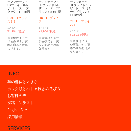
ーマンオーク・
ーマンオーク・
ーマンオーク・
UKブライドルレ
UKブライドルレ
UKブライドルレ
ザーレース （ブ
ザーレース （ブ
ザーレース （ダ
ラック）5 mm幅
ラック）5 mm幅
ークブラウン）
11 mm幅
OUTLETプライ
OUTLETプライ
OUTLETプライ
ス！！
ス！！
ス！！
¥2,123
¥2,123
¥4,180
¥
1,804 (税込)
¥
1,804 (税込)
¥
3,553 (税込)
※画像はイメー
※画像はイメー
※画像はイメー
ジ画像です。実
ジ画像です。実
ジ画像です。実
際の商品とは異
際の商品とは異
際の商品とは異
なります。
なります。
なります。
INFO
革の部位と大きさ
ホック類とハトメ抜きの選び方
お客様の声
投稿コンテスト
English Site
採用情報
SERVICES