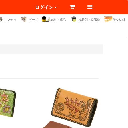
ログイン
コンチョ
ビーズ
染料・薬品
接着剤・保護剤
仕立材料