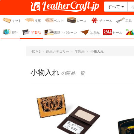
すべて
レザークラフト・ドット・
ジェーピー
キット
皮革
ベルト
レース
チャーム
工具
時計
半製品
書籍・パターン
はぎれ
セール
HOME
商品カテゴリー
半製品
小物入れ
小物入れ
の商品一覧