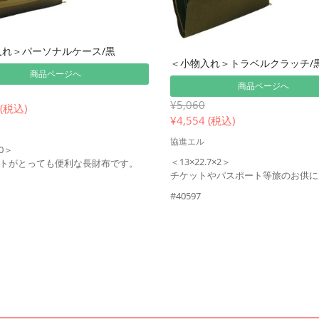
入れ＞パーソナルケース/黒
＜小物入れ＞トラベルクラッチ/
商品ページへ
商品ページへ
¥5,060
 (税込)
¥
4,554 (税込)
協進エル
20＞
＜13×22.7×2＞
トがとっても便利な長財布です。
チケットやパスポート等旅のお供に
#40597