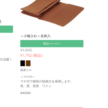
黒
＜小物入れ＞名刺入
商品ページへ
¥1,892
¥
1,702 (税込)
大活躍！
協進エル
＜11×15＞
マチ付で納得の収納力を発揮します。
色：黒 焦茶 ワイン
#40584