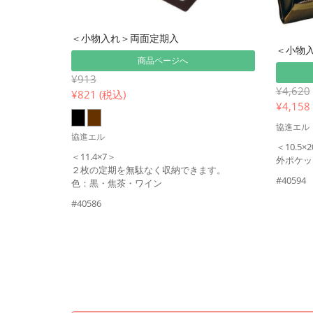
＜小物入れ＞両面定期入
＜小物
商品ページへ
¥913
¥4,620
¥
821 (税込)
¥
4,158
協進エル
協進エル
＜10.5×
＜11.4×7＞
外ポケッ
２枚の定期を無駄なく収納できます。
#40594
色：黒・焦茶・ワイン
#40586