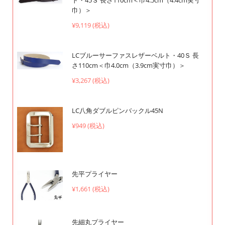
巾）＞
¥9,119 (税込)
LCブルーサーファスレザーベルト・40Ｓ 長
さ110cm＜巾4.0cm（3.9cm実寸巾）＞
¥3,267 (税込)
LC八角ダブルピンバックル45N
¥949 (税込)
先平プライヤー
¥1,661 (税込)
先細丸プライヤー