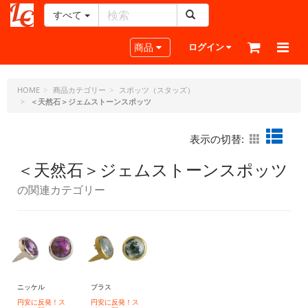
すべて
レ
ザ
Toggle navigation
商品
ログイン
ー
ク
ラ
HOME
商品カテゴリー
スポッツ（スタッズ）
＜天然石＞ジェムストーンスポッツ
フ
ト・
ド
表示の切替:
ッ
ト・
＜天然石＞ジェムストーンスポッツ
ジ
の関連カテゴリー
ェ
ー
ピ
ー
ニッケル
ブラス
円安に反発！ス
円安に反発！ス