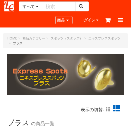
すべて
レ
ザ
Toggle navigation
商品
ログイン
ー
ク
ラ
HOME
商品カテゴリー
スポッツ（スタッズ）
エキスプレススポッツ
ブラス
フ
ト・
ド
ッ
ト・
ジ
ェ
ー
ピ
ー
表示の切替:
ブラス
の商品一覧