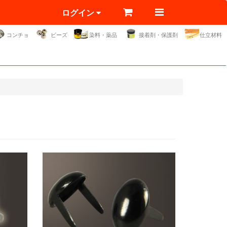
ログイン
コンチョ
ビーズ
染料・薬品
接着剤・保護剤
仕立材料