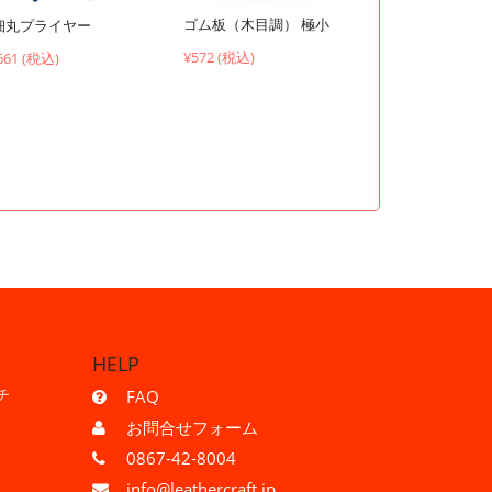
ゴム板（木目調） 極小
細丸プライヤー
¥572 (税込)
661 (税込)
HELP
チ
FAQ
お問合せフォーム
0867-42-8004
info@leathercraft.jp