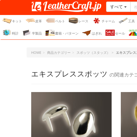
すべて
レザークラフト・ドット・
ジェーピー
キット
皮革
ベルト
レース
チャーム
工具
時計
半製品
書籍・パターン
はぎれ
セール
HOME
商品カテゴリー
スポッツ（スタッズ）
エキスプレス
エキスプレススポッツ
の関連カテ