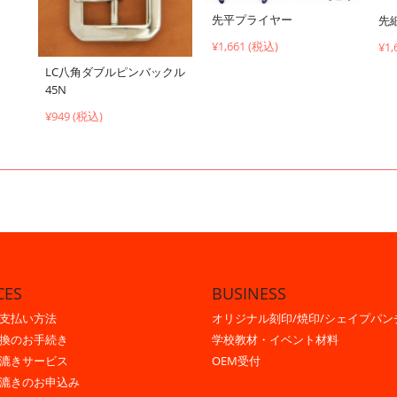
先平プライヤー
先
¥1,661 (税込)
¥1,
LC八角ダブルピンバックル
45N
¥949 (税込)
CES
BUSINESS
支払い方法
オリジナル刻印/焼印/シェイプパン
換のお手続き
学校教材・イベント材料
漉きサービス
OEM受付
漉きのお申込み