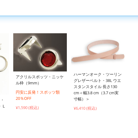
ハーマンオーク・ツーリン
アクリルスポッツ・ニッケ
グレザーベルト・38L ウエ
ル枠（9mm）
スタンスタイル 長さ130
円安に反発！スポッツ類
cm＜幅3.8 cm（3.7 cm実
20％OFF
寸幅）＞
ト・
・Ｌ
¥1,590 (税込)
¥6,410 (税込)