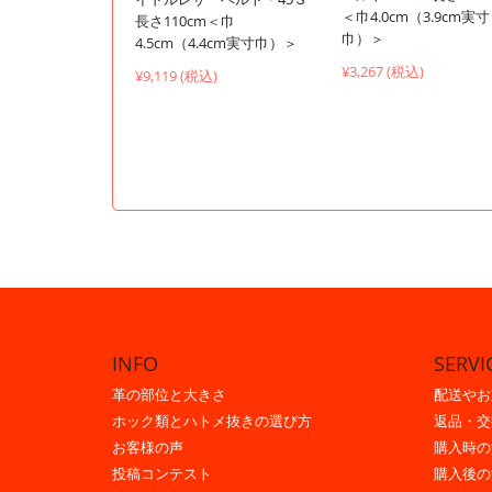
＜巾4.0cm（3.9cm実寸
長さ110cm＜巾
巾）＞
4.5cm（4.4cm実寸巾）＞
¥3,267 (税込)
¥9,119 (税込)
INFO
SERVI
革の部位と大きさ
配送やお
ホック類とハトメ抜きの選び方
返品・交
お客様の声
購入時の
投稿コンテスト
購入後の