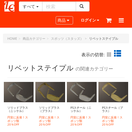
すべて
レ
ザ
Toggle navigation
商品
ログイン
ー
ク
ラ
HOME
商品カテゴリー
スポッツ（スタッズ）
リベットステイプル
フ
ト・
表示の切替:
ド
ッ
リベットステイプル
の関連カテゴリー
ト・
ジ
ェ
ー
ピ
ー
ソリッドブラス
ソリッドブラス
PSスチール（ニ
PSスチール（ブ
（ニッケル）
（ブラス）
ッケル）
ラス）
円安に反発！ス
円安に反発！ス
円安に反発！ス
円安に反発！ス
ポッツ類
ポッツ類
ポッツ類
ポッツ類
20％OFF
20％OFF
20％OFF
20％OFF