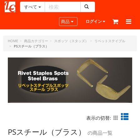
すべて
レ
ザ
Toggle navigation
商品
ログイン
ー
ク
ラ
HOME
商品カテゴリー
スポッツ（スタッズ）
リベットステイプル
PSスチール（ブラス）
フ
ト・
ド
ッ
ト・
ジ
ェ
ー
ピ
ー
表示の切替:
PSスチール（ブラス）
の商品一覧