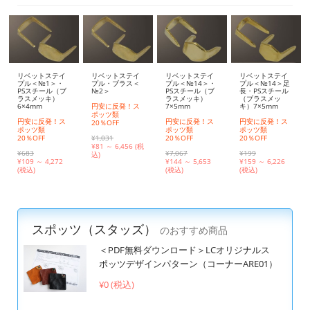
リベットステイ
リベットステイ
リベットステイ
リベットステイ
プル＜№1＞・
プル・ブラス＜
プル＜№14＞・
プル＜№14＞足
PSスチール（ブ
№2＞
PSスチール（ブ
長・PSスチール
ラスメッキ）
ラスメッキ）
（ブラスメッ
6×4mm
円安に反発！ス
7×5mm
キ）7×5mm
ポッツ類
円安に反発！ス
円安に反発！ス
円安に反発！ス
20％OFF
ポッツ類
ポッツ類
ポッツ類
20％OFF
¥1,031
20％OFF
20％OFF
¥
81 ～ 6,456 (税
¥683
¥7,067
¥199
込)
¥
109 ～ 4,272
¥
144 ～ 5,653
¥
159 ～ 6,226
(税込)
(税込)
(税込)
スポッツ（スタッズ）
のおすすめ商品
＜PDF無料ダウンロード＞LCオリジナルス
ポッツデザインパターン（コーナーARE01）
¥0 (税込)