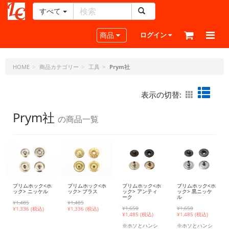
すべて
レ
ザ
Toggle navigation
商品
ログイン
ー
ク
ラ
HOME
商品カテゴリー
工具
Prym社
フ
ト・
表示の切替:
ド
ッ
Prym社
の商品一覧
ト・
ジ
ェ
ー
ピ
ー
プリムホック<ホ
プリムホック<ホ
プリムホック<ホ
プリムホック<ホ
ック> ニッケル
ック> ブラス
ック> アンティ
ック> 黒ニッケ
ーク
ル
¥1,485
¥1,485
¥1,650
¥1,650
¥
1,336 (税込)
¥
1,336 (税込)
¥
1,485 (税込)
¥
1,485 (税込)
※ホソとハンシ
※ホソとハンシ