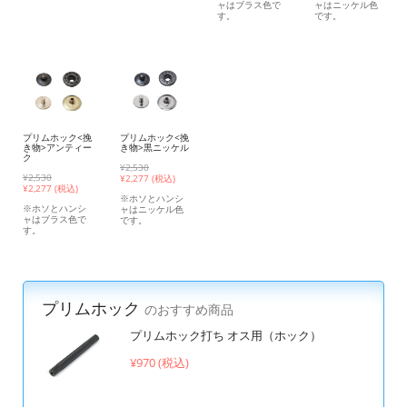
ャはブラス色で
ャはニッケル色
す。
です。
プリムホック<挽
プリムホック<挽
き物>アンティー
き物>黒ニッケル
ク
¥2,530
¥2,530
¥
2,277 (税込)
¥
2,277 (税込)
※ホソとハンシ
※ホソとハンシ
ャはニッケル色
ャはブラス色で
です。
す。
プリムホック
のおすすめ商品
プリムホック打ち オス用（ホック）
¥970 (税込)