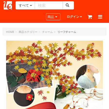
すべて
レ
ザ
Toggle navigation
商品
ログイン
ー
ク
ラ
HOME
商品カテゴリー
チャーム
リーフチャーム
フ
ト・
ド
ッ
ト・
ジ
ェ
ー
ピ
ー