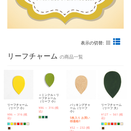
表示の切替:
リーフチャーム
の商品一覧
＜ミンクル＞リ
ーフチャーム
（リーフ 小）
リーフチャーム
バッキングチャ
リーフチャーム
¥86 ～ 316 (税
（リーフ 小）
ーム（リーフ
（リーフ 大）
小）
込)
¥86 ～ 316 (税
¥127 ～ 561 (税
5枚入り お買い
込)
込)
得価格!!
¥52 ～ 232 (税
込)