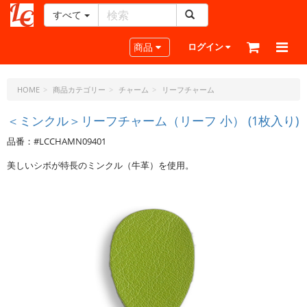
すべて
レ
ザ
Toggle navigation
商品
ログイン
ー
ク
ラ
HOME
商品カテゴリー
チャーム
リーフチャーム
フ
ト・
＜ミンクル＞リーフチャーム（リーフ 小） (1枚入り)
ド
品番：#LCCHAMN09401
ッ
ト・
美しいシボが特長のミンクル（牛革）を使用。
ジ
ェ
ー
ピ
ー