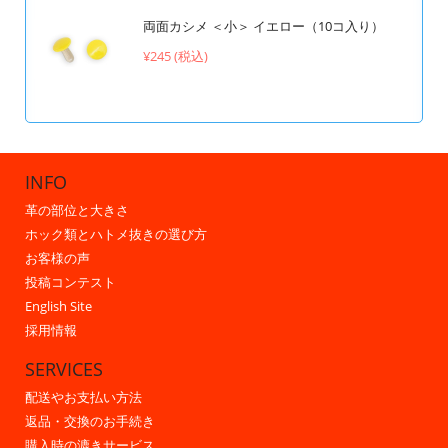
両面カシメ ＜小＞ イエロー（10コ入り）
¥245 (税込)
INFO
革の部位と大きさ
ホック類とハトメ抜きの選び方
お客様の声
投稿コンテスト
English Site
採用情報
SERVICES
配送やお支払い方法
返品・交換のお手続き
購入時の漉きサービス