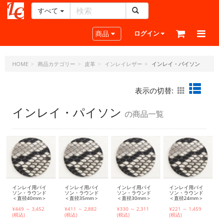
すべて
レ
ザ
Toggle navigation
商品
ログイン
ー
ク
ラ
HOME
商品カテゴリー
皮革
インレイレザー
インレイ・パイソン
フ
ト・
表示の切替:
ド
ッ
インレイ・パイソン
の商品一覧
ト・
ジ
ェ
ー
ピ
ー
インレイ用パイ
インレイ用パイ
インレイ用パイ
インレイ用パイ
ソン・ラウンド
ソン・ラウンド
ソン・ラウンド
ソン・ラウンド
＜直径40mm＞
＜直径35mm＞
＜直径30mm＞
＜直径24mm＞
¥449 ～ 3,452
¥411 ～ 2,882
¥330 ～ 2,311
¥221 ～ 1,459
(税込)
(税込)
(税込)
(税込)