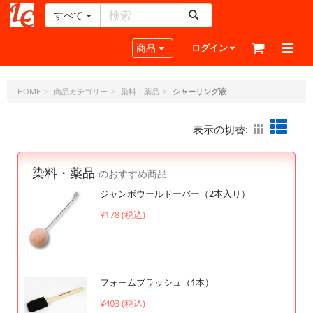
すべて
レ
ザ
Toggle navigation
商品
ログイン
ー
ク
ラ
HOME
商品カテゴリー
染料・薬品
シャーリング液
フ
ト・
表示の切替:
ド
ッ
ト・
染料・薬品
のおすすめ商品
ジ
ェ
ジャンボウールドーバー（2本入り）
ー
¥178 (税込)
ピ
ー
フォームブラッシュ（1本）
¥403 (税込)