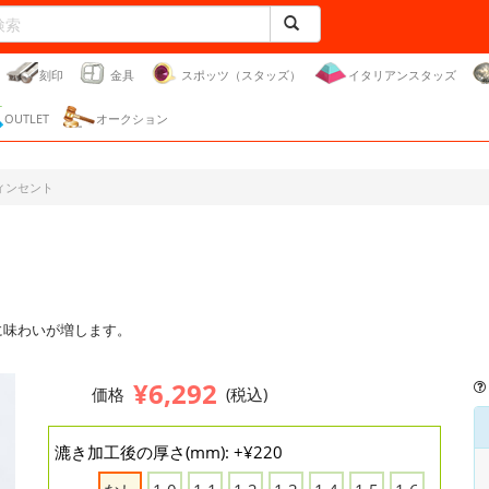
刻印
金具
スポッツ（スタッズ）
イタリアンスタッズ
OUTLET
オークション
ィンセント
。
に味わいが増します。
¥6,292
価格
(税込)
漉き加工後の厚さ(mm): +¥220