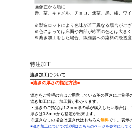
画像左から順に
赤、茶、キャメル、チョコ、焦茶、黒、紺、ワイ
※製造ロットにより色味が若干異なる場合がござ
※色によっては床面や内部が吟面の色とは大きく
※漉き加工をした場合、繊維層への染料の浸透度
特注加工
漉き加工について
■漉きの厚さの指定方法■
漉きをご希望の方はご用意している革の厚さにご希望
漉き加工には、加工賃が掛かります。
・漉きのご指定は1.2ｍｍ厚の革が購入したい場合は、1
厚さは0.8mmから指定が出来ます。
※漉きなしの場合は漉き代はもちろん
無料
です。表示
■漉き加工についての説明はこちらのページを参考にして