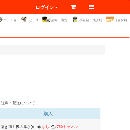
ログイン
コンチョ
ビーズ
染料・薬品
接着剤・保護剤
仕立材料
送料・配送について
購入
漉き加工後の厚さ(mm):
なし
, 色:
750キャメル