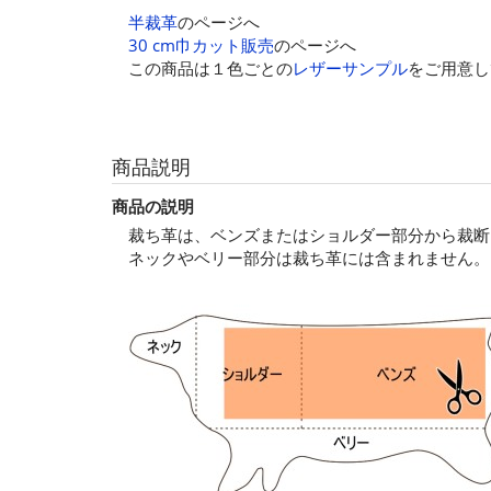
半裁革
のページへ
30 cm巾カット販売
のページへ
この商品は１色ごとの
レザーサンプル
をご用意し
商品説明
商品の説明
裁ち革は、ベンズまたはショルダー部分から裁断
ネックやベリー部分は裁ち革には含まれません。