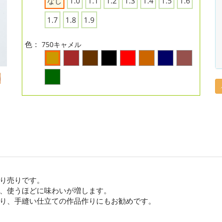
なし
1.0
1.1
1.2
1.3
1.4
1.5
1.6
1.7
1.8
1.9
色：
750キャメル
り売りです。
、使うほどに味わいが増します。
り、手縫い仕立ての作品作りにもお勧めです。