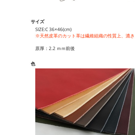
サイズ
SIZE:C 36×46(cm)
※天然皮革のカット革は繊維組織の性質上、漉き
原厚：2.2 ｍｍ前後
色