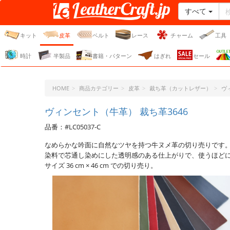
すべて
レザークラフト・ドット・
ジェーピー
キット
皮革
ベルト
レース
チャーム
工具
時計
半製品
書籍・パターン
はぎれ
セール
HOME
商品カテゴリー
皮革
裁ち革（カットレザー）
ヴ
ヴィンセント（牛革） 裁ち革3646
品番：#LC05037-C
なめらかな吟面に自然なツヤを持つ牛ヌメ革の切り売りです
染料で芯通し染めにした透明感のある仕上がりで、使うほど
サイズ 36 cm × 46 cm での切り売り。