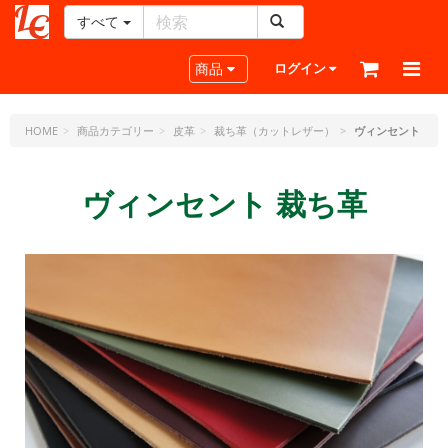
すべて
レ
ザ
Toggle navigation
商品
ログイン
ー
ク
ラ
HOME
商品カテゴリー
皮革
裁ち革（カットレザー）
ヴィンセント
フ
ト・
ヴィンセント 裁ち革
ド
ッ
ト・
ジ
ェ
ー
ピ
ー