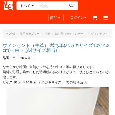
すべて
レ
ザ
Toggle navigation
商品
ログイン
ー
ク
ラ
HOME
商品カテゴリー
皮革
裁ち革（カットレザー）
ヴィンセント
フ
ト・
ヴィンセント（牛革） 裁ち革(ハガキサイズ10×14.8
cm)＜白＞ (A4サイズ相当)
ド
ッ
品番：#LC05037W-E
ト・
ジ
なめらかな吟面に自然なツヤを持つ牛ヌメ革の切り売りです。
ェ
染料で芯通し染めにした透明感のある仕上がりで、使うほどに味わいが
ー
増します。
ピ
サイズ 10 cm × 14.8 cm（ ハガキサイズ ） での切り売り。
ー