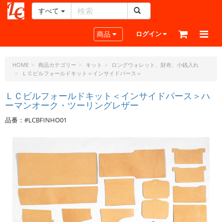
すべて
レ
ザ
Toggle navigation
商品
ログイン
ー
ク
ラ
HOME
商品カテゴリー
キット
ロングウォレット、財布、小銭入れ
ＬＣビルフォールドキット＜インサイドパース＞
フ
ト・
ＬＣビルフォールドキット＜インサイドパース＞ハ
ド
ーマンオーク・ツーリングレザー
ッ
ト・
品番：#LCBFINHO01
ジ
ェ
ー
ピ
ー