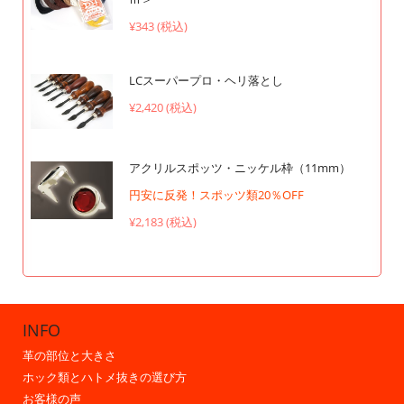
¥343 (税込)
LCスーパープロ・ヘリ落とし
¥2,420 (税込)
アクリルスポッツ・ニッケル枠（11mm）
円安に反発！スポッツ類20％OFF
¥2,183 (税込)
INFO
革の部位と大きさ
ホック類とハトメ抜きの選び方
お客様の声