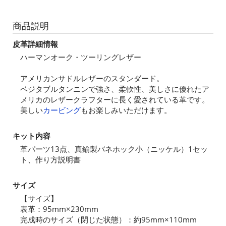
商品説明
皮革詳細情報
ハーマンオーク・ツーリングレザー
アメリカンサドルレザーのスタンダード。
ベジタブルタンニンで強さ、柔軟性、美しさに優れたア
メリカのレザークラフターに長く愛されている革です。
美しい
カービング
もお楽しみいただけます。
キット内容
革パーツ13点、真鍮製バネホック小（ニッケル）1セッ
ト、作り方説明書
サイズ
【サイズ】
表革：95mm×230mm
完成時のサイズ（閉じた状態）：約95mm×110mm