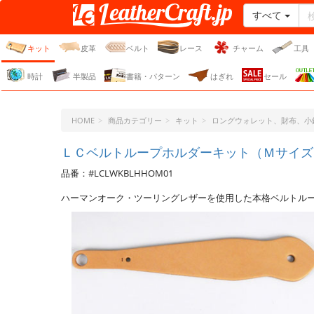
すべて
レザークラフト・ドット・
ジェーピー
キット
皮革
ベルト
レース
チャーム
工具
時計
半製品
書籍・パターン
はぎれ
セール
HOME
商品カテゴリー
キット
ロングウォレット、財布、小
ＬＣベルトループホルダーキット（Ｍサイズ
品番：#LCLWKBLHHOM01
ハーマンオーク・ツーリングレザーを使用した本格ベルトル