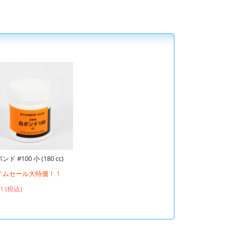
ンド #100 小 (180 cc)
イムセール大特価！！
61 (税込)