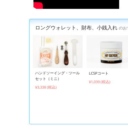
ロングウォレット、財布、小銭入れ
のお
ハンドソーイング・ツール
LCSPコート
セット（ミニ）
¥1,039 (税込)
¥3,338 (税込)