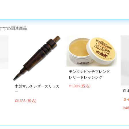
すすめ関連商品
モンタナピッチブレンド
レザードレッシング
¥1,386 (税込)
木製マルチレザースリッカ
白ボ
ー
タ
¥6,633 (税込)
¥4