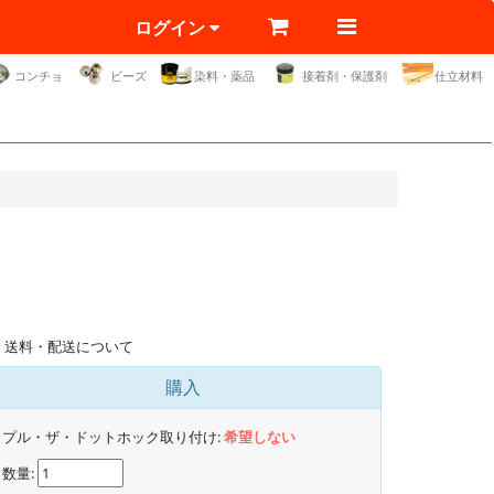
ログイン
コンチョ
ビーズ
染料・薬品
接着剤・保護剤
仕立材料
送料・配送について
購入
プル・ザ・ドットホック取り付け:
希望しない
数量: