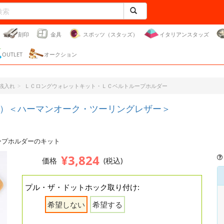
刻印
金具
スポッツ（スタッズ）
イタリアンスタッズ
OUTLET
オークション
銭入れ
ＬＣロングウォレットキット・ＬＣベルトループホルダー
）＜ハーマンオーク・ツーリングレザー＞
ープホルダーのキット
¥3,824
価格
(税込)
プル・ザ・ドットホック取り付け:
希望しない
希望する