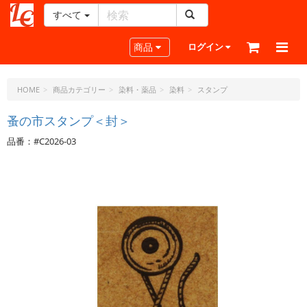
すべて
レ
ザ
Toggle navigation
商品
ログイン
ー
ク
ラ
HOME
商品カテゴリー
染料・薬品
染料
スタンプ
フ
ト・
蚤の市スタンプ＜封＞
ド
品番：#C2026-03
ッ
ト・
ジ
ェ
ー
ピ
ー