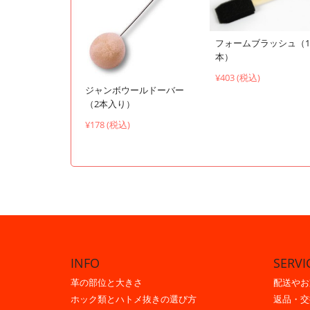
フォームブラッシュ（1
本）
¥403 (税込)
ジャンボウールドーバー
（2本入り）
¥178 (税込)
INFO
SERVI
革の部位と大きさ
配送やお
ホック類とハトメ抜きの選び方
返品・交