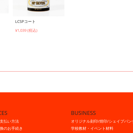
LCSPコート
¥1,039 (税込)
CES
BUSINESS
支払い方法
オリジナル刻印/焼印/シェイプパン
換のお手続き
学校教材・イベント材料