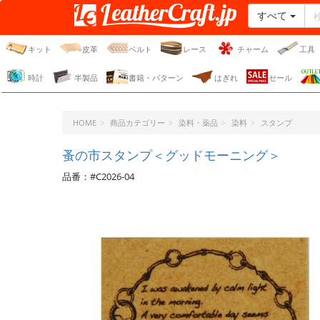
すべて
レザークラフト・ドット・
ジェーピー
キット
皮革
ベルト
レース
チャーム
工具
時計
半製品
書籍・パターン
はぎれ
セール
HOME
商品カテゴリー
染料・薬品
染料
スタンプ
蚤の市スタンプ＜グッドモーニング＞
品番：#C2026-04