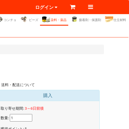
ログイン
コンチョ
ビーズ
染料・薬品
接着剤・保護剤
仕立材料
送料・配送について
購入
取り寄せ期間:
3～6日前後
数量:
獲得ポイント:
5