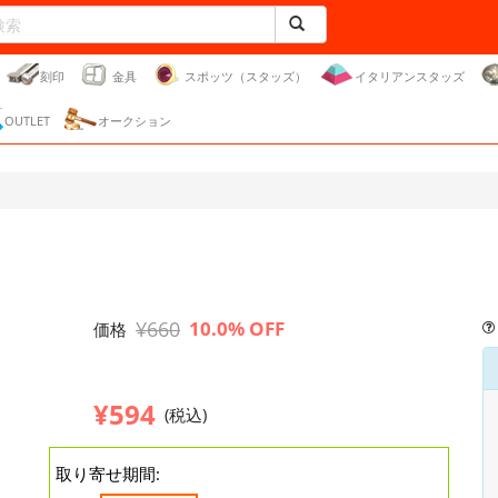
刻印
金具
スポッツ（スタッズ）
イタリアンスタッズ
OUTLET
オークション
¥660
10.0% OFF
価格
¥594
(税込)
取り寄せ期間: