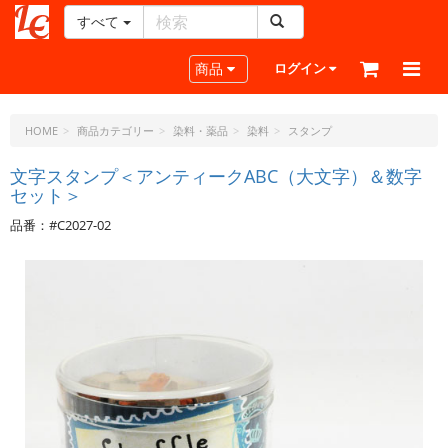
すべて
レ
ザ
Toggle navigation
商品
ログイン
ー
ク
ラ
HOME
商品カテゴリー
染料・薬品
染料
スタンプ
フ
ト・
文字スタンプ＜アンティークABC（大文字）＆数字
セット＞
ド
ッ
品番：#C2027-02
ト・
ジ
ェ
ー
ピ
ー