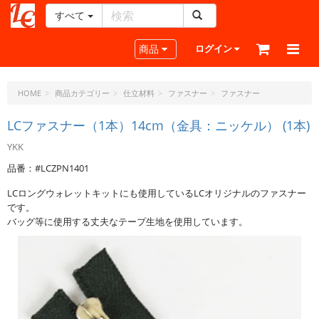
すべて
レ
ザ
Toggle navigation
商品
ログイン
ー
ク
ラ
HOME
商品カテゴリー
仕立材料
ファスナー
ファスナー
フ
ト・
LCファスナー（1本）14cm（金具：ニッケル） (1本)
ド
YKK
ッ
ト・
品番：#LCZPN1401
ジ
LCロングウォレットキットにも使用しているLCオリジナルのファスナー
ェ
です。
ー
バッグ等に使用する丈夫なテープ生地を使用しています。
ピ
ー