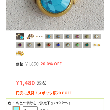
¥1,850
20.0% OFF
価格
¥1,480
(税込)
円安に反発！スポッツ類20％OFF
色：
各色の個数をご指定下さい(合計:5 )