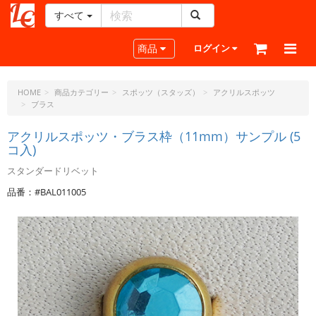
すべて
レ
ザ
Toggle navigation
商品
ログイン
ー
ク
ラ
HOME
商品カテゴリー
スポッツ（スタッズ）
アクリルスポッツ
ブラス
フ
ト・
アクリルスポッツ・ブラス枠（11mm）サンプル (5
ド
コ入)
ッ
ト・
スタンダードリベット
ジ
品番：#BAL011005
ェ
ー
ピ
ー