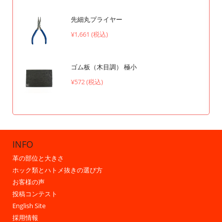
先細丸プライヤー
¥1,661 (税込)
ゴム板（木目調） 極小
¥572 (税込)
INFO
革の部位と大きさ
ホック類とハトメ抜きの選び方
お客様の声
投稿コンテスト
English Site
採用情報