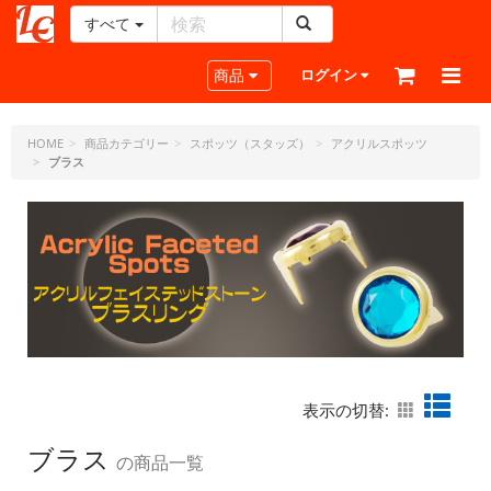
すべて
レ
ザ
Toggle navigation
商品
ログイン
ー
ク
ラ
HOME
商品カテゴリー
スポッツ（スタッズ）
アクリルスポッツ
ブラス
フ
ト・
ド
ッ
ト・
ジ
ェ
ー
ピ
ー
表示の切替:
ブラス
の商品一覧