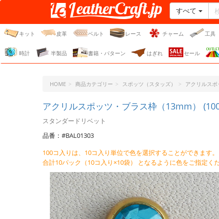
すべて
レザークラフト・ドット・
ジェーピー
キット
皮革
ベルト
レース
チャーム
工具
時計
半製品
書籍・パターン
はぎれ
セール
HOME
商品カテゴリー
スポッツ（スタッズ）
アクリルスポ
アクリルスポッツ・ブラス枠（13mm） (100
スタンダードリベット
品番：#BAL01303
100コ入りは、10コ入り単位で色を選択することができます。
合計10パック（10コ入り×10袋） となるように色をご指定く