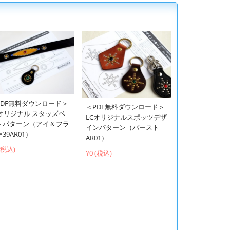
PDF無料ダウンロード＞
＜PDF無料ダウンロード＞
Cオリジナル スタッズベ
LCオリジナルスポッツデザ
トパターン（アイ＆フラ
インパターン（バースト
39AR01）
AR01）
 (税込)
¥0 (税込)