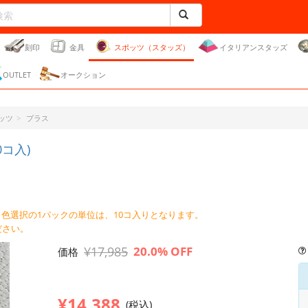
刻印
金具
スポッツ（スタッズ）
イタリアンスタッズ
OUTLET
オークション
ッツ
ブラス
コ入)
 色選択の1パックの単位は、10コ入りとなります。
ださい。
¥17,985
20.0% OFF
価格
¥14,388
(税込)