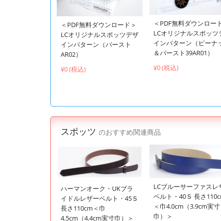
＜PDF無料ダウンロー
＜PDF無料ダウンロード＞
LCオリジナルスポッツ
LCオリジナルスポッツデザ
インパターン（ピーナ
インパターン（バースト
＆バースト39AR01）
AR02）
¥0 (税込)
¥0 (税込)
スポッツ
のおすすめ関連商品
LCブルーサーファスレ
ハーマンオーク・UKブラ
ベルト・40Ｓ 長さ110
イドルレザーベルト・45Ｓ
＜巾4.0cm（3.9cm実寸
長さ110cm＜巾
巾）＞
4.5cm（4.4cm実寸巾）＞