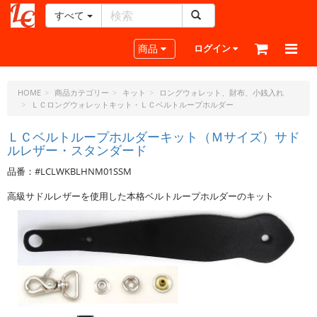
すべて
レ
ザ
Toggle navigation
商品
ログイン
ー
ク
ラ
HOME
商品カテゴリー
キット
ロングウォレット、財布、小銭入れ
ＬＣロングウォレットキット・ＬＣベルトループホルダー
フ
ト・
ＬＣベルトループホルダーキット（Ｍサイズ）サド
ド
ルレザー・スタンダード
ッ
ト・
品番：#LCLWKBLHNM01SSM
ジ
高級サドルレザーを使用した本格ベルトループホルダーのキット
ェ
ー
ピ
ー