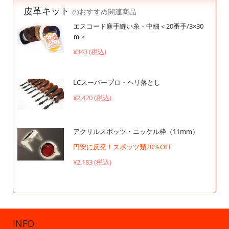
皮革キット
のおすすめ関連商品
エスコード麻手縫い糸・中細＜20番手/3×30
ｍ＞
¥343 (税込)
LCスーパープロ・ヘリ落とし
¥2,420 (税込)
アクリルスポッツ・ニッケル枠（11mm）
円安に反発！スポッツ類20％OFF
¥2,183 (税込)
INFO