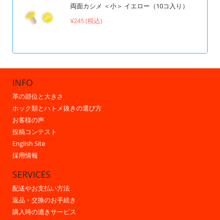
両面カシメ ＜小＞ イエロー（10コ入り）
¥245 (税込)
INFO
革の部位と大きさ
ホック類とハトメ抜きの選び方
お客様の声
投稿コンテスト
English Site
採用情報
SERVICES
配送やお支払い方法
返品・交換のお手続き
購入時の漉きサービス