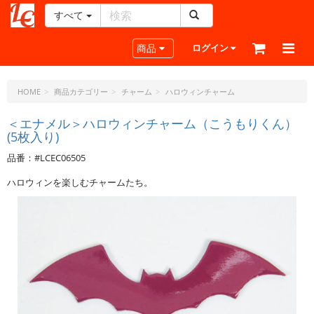
すべて
レ
ザ
Toggle navigation
商品
ログイン
ー
ク
ラ
HOME
商品カテゴリー
チャーム
ハロウィンチャーム
フ
ト・
＜エナメル＞ハロウィンチャーム（こうもりくん）
(5枚入り)
ド
ッ
品番：#LCEC06505
ト・
ジ
ハロウィンを楽しむチャームたち。
ェ
ー
ピ
ー