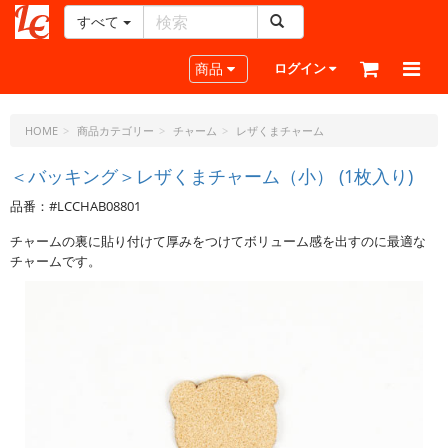
すべて
レ
ザ
Toggle navigation
商品
ログイン
ー
ク
ラ
HOME
商品カテゴリー
チャーム
レザくまチャーム
フ
ト・
＜バッキング＞レザくまチャーム（小） (1枚入り)
ド
品番：#LCCHAB08801
ッ
ト・
チャームの裏に貼り付けて厚みをつけてボリューム感を出すのに最適な
ジ
チャームです。
ェ
ー
ピ
ー