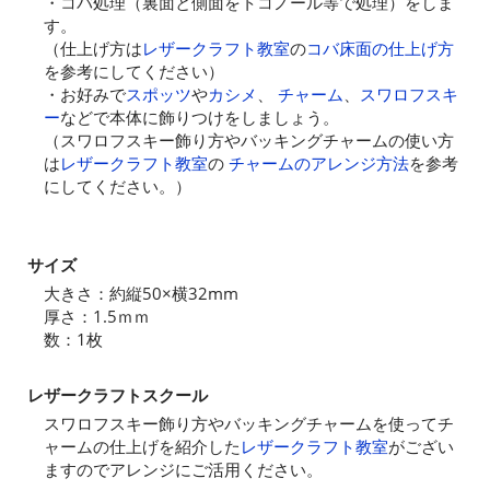
・コバ処理（裏面と側面をトコノール等で処理）をしま
す。
（仕上げ方は
レザークラフト教室
の
コバ床面の仕上げ方
を参考にしてください）
・お好みで
スポッツ
や
カシメ
、
チャーム
、
スワロフスキ
ー
などで本体に飾りつけをしましょう。
（スワロフスキー飾り方やバッキングチャームの使い方
は
レザークラフト教室
の
チャームのアレンジ方法
を参考
にしてください。）
サイズ
大きさ：約縦50×横32mm
厚さ：1.5ｍｍ
数：1枚
レザークラフトスクール
スワロフスキー飾り方やバッキングチャームを使ってチ
ャームの仕上げを紹介した
レザークラフト教室
がござい
ますのでアレンジにご活用ください。