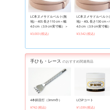
LC本ヌメサドルベルト(無
LC本ヌメサドルベルト
地)・40S 長さ110 cm＜幅
地)・40L 長さ130 cm
4.0 cm（3.9 cm実寸幅）＞
4.0 cm（3.9 cm実寸幅
¥3,003 (税込)
¥3,542 (税込)
手ひも・レース
のおすすめ関連商品
4本斜目打（3mm巾）
LCSPコート
¥742 (税込)
¥1,039 (税込)