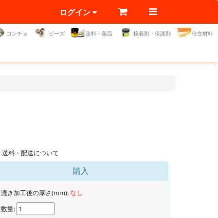
ログイン
コンチョ
ビーズ
染料・薬品
接着剤・保護剤
仕立材料
送料・配送について
購入
漉き加工後の厚さ(mm):
なし
数量: