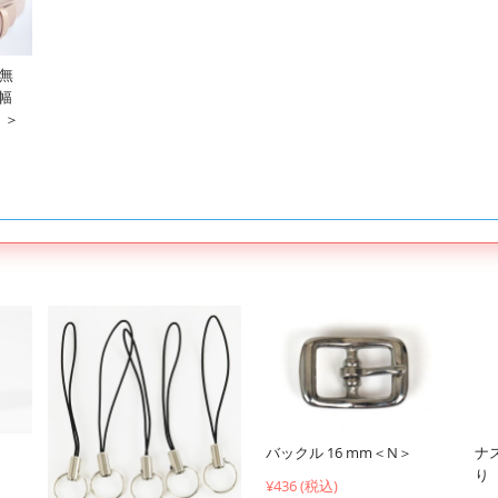
(無
＜幅
）＞
バックル 16 mm＜N＞
ナ
り
¥436 (税込)