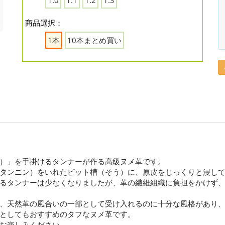
1.0
1.1
1.2
1.3
商品選択：
1本
10本まとめ買い
）」を手掛けるタンナーが作る高級ヌメ革です。
タンニン）をいれたピット槽（そう）に、原皮をじっくりと浸し
るタンナーは少なくなりましたが、革の繊維組織に負担をかけず
、天然革の風合いの一部として受け入れるのに十分な風格があり
としてもおすすめのタフなヌメ革です。
お楽しみください。