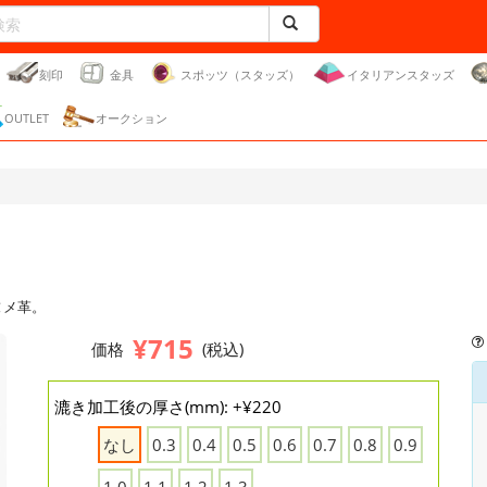
刻印
金具
スポッツ（スタッズ）
イタリアンスタッズ
OUTLET
オークション
ヌメ革。
¥715
価格
(税込)
漉き加工後の厚さ(mm): +¥220
なし
0.3
0.4
0.5
0.6
0.7
0.8
0.9