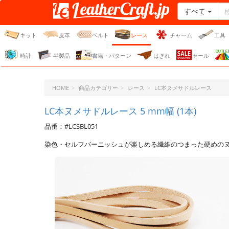
すべて
レザークラフト・ドット・
ジェーピー
キット
皮革
ベルト
レース
チャーム
工具
時計
半製品
書籍・パターン
はぎれ
セール
HOME
商品カテゴリー
レース
LC本ヌメサドルレース
LC本ヌメサドルレース 5 mm幅 (1本)
品番：#LCSBL051
染色・セルフバーニッシュが楽しめる繊維のつまった硬めの