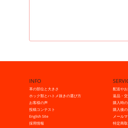
INFO
SERVI
革の部位と大きさ
配送やお
ホック類とハトメ抜きの選び方
返品・交
お客様の声
購入時の
投稿コンテスト
購入後の
English Site
メールマ
採用情報
特定商取