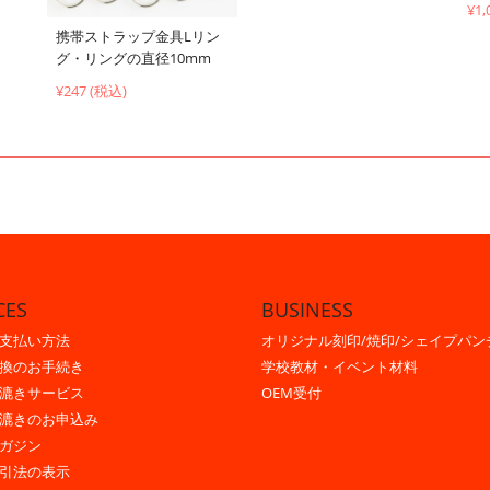
¥1,
携帯ストラップ金具Lリン
グ・リングの直径10mm
¥247 (税込)
CES
BUSINESS
支払い方法
オリジナル刻印/焼印/シェイプパン
換のお手続き
学校教材・イベント材料
漉きサービス
OEM受付
漉きのお申込み
ガジン
引法の表示