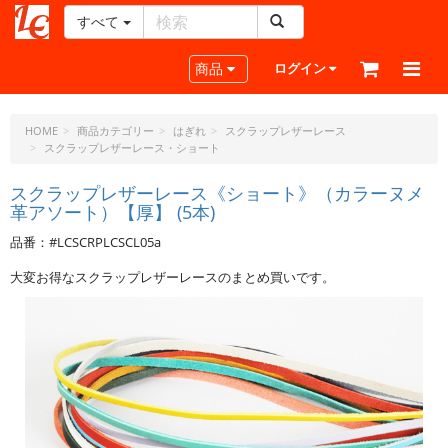
すべて
レ
ザ
Toggle navigation
商品
ログイン
ー
ク
ラ
HOME
商品カテゴリー
はぎれ
スクラップレザーレース
スクラップレザーレース・ショート
フ
ト・
スクラップレザーレース《ショート》（カラーヌメ
ド
革アソート）【厚】 (5本)
ッ
ト・
品番：#LCSCRPLCSCL05a
ジ
大変お得なスクラップレザーレースのまとめ買いです。
ェ
ー
ピ
ー