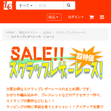
すべて
レ
ザ
Toggle navigation
商品
ログイン
ー
ク
ラ
HOME
商品カテゴリー
はぎれ
スクラップレザーレース
スクラップレザーレース・ショート
フ
ト・
ド
ッ
ト・
ジ
ェ
ー
ピ
ー
大変お得なスクラップレザーレースのまとめ買いです。
かがりや編み込みや、ブレスレットなどのアクセサリー作り、
ストラップの製作などにも！！
ラッピングの時に革紐を使うとオシャレ！！アイディア次第で