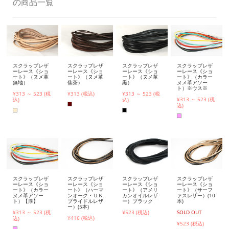
の商品一覧
スクラップレザ
スクラップレザ
スクラップレザ
スクラップレザ
ーレース《ショ
ーレース《ショ
ーレース《ショ
ーレース《ショ
ート》（ヌメ革
ート》（ヌメ革
ート》（ヌメ革
ート》（カラー
無地）
焦茶）
黒）
ヌメ革アソー
ト）※ウス※
¥313 ～ 523 (税
¥313 (税込)
¥313 ～ 523 (税
¥313 ～ 523 (税
込)
込)
込)
スクラップレザ
スクラップレザ
スクラップレザ
スクラップレザ
ーレース《ショ
ーレース《ショ
ーレース《ショ
ーレース《ショ
ート》（カラー
ート》（ハーマ
ート》（アメリ
ート》（サーフ
ヌメ革アソー
ンオーク・ＵＫ
カンオイルレザ
ァスレザー）(10
ト）【厚】
ブライドルレザ
ー）ブラック
本)
ー）(5本)
¥313 ～ 523 (税
¥523 (税込)
SOLD OUT
¥416 (税込)
込)
¥523 (税込)