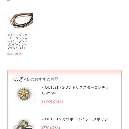
スクラップレザ
ーレース《ショ
ート》（グレー
ジングベンズ）
ブラック(5本)
¥416 (税込)
はぎれ
のおすすめ商品
＜OUTLET＞3-Dテキサススターコンチョ
<37mm>
¥1,295 (税込)
＜OUTLET＞カウボーイハット スポッツ
¥770 (税込)