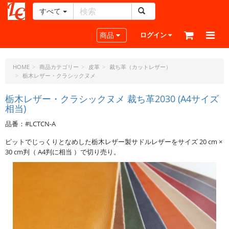
すべて
レ
ザ
Toggle navigation
商品
ログイン
ー
ク
ラ
HOME
商品カテゴリー
皮革
裁ち革（カットレザー）
栃木レザー・クラシックヌメ
フ
ト・
栃木レザー・クラシックヌメ 裁ち革2030 (A4サイズ
ド
相当)
ッ
ト・
品番：#LCTCN-A
ジ
ピットでじっくりとなめした栃木レザー製サドルレザーをサイズ 20 cm ×
ェ
30 cm判（ A4判に相当 ）で切り売り。
ー
ピ
ー