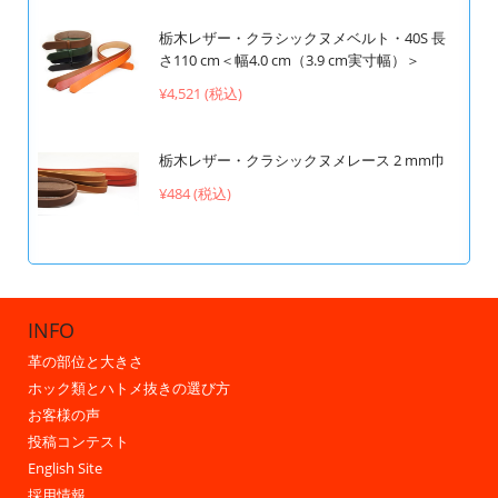
栃木レザー・クラシックヌメベルト・40S 長
さ110 cm＜幅4.0 cm（3.9 cm実寸幅）＞
¥4,521 (税込)
栃木レザー・クラシックヌメレース 2 mm巾
¥484 (税込)
INFO
革の部位と大きさ
ホック類とハトメ抜きの選び方
お客様の声
投稿コンテスト
English Site
採用情報