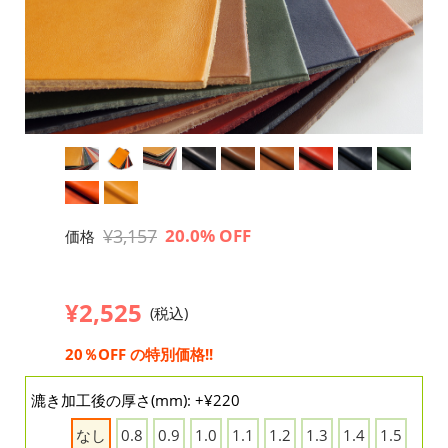
¥3,157
20.0% OFF
価格
¥2,525
(税込)
20％OFF の特別価格!!
漉き加工後の厚さ(mm): +¥220
なし
0.8
0.9
1.0
1.1
1.2
1.3
1.4
1.5