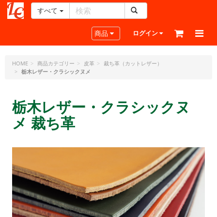
すべて
レ
ザ
Toggle navigation
商品
ログイン
ー
ク
ラ
HOME
商品カテゴリー
皮革
裁ち革（カットレザー）
栃木レザー・クラシックヌメ
フ
ト・
ド
栃木レザー・クラシックヌ
ッ
ト・
メ 裁ち革
ジ
ェ
ー
ピ
ー