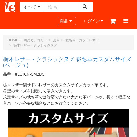
すべて
レ
ザ
Toggle navigation
商品
ログイン
ー
ク
ラ
HOME
商品カテゴリー
皮革
裁ち革（カットレザー）
栃木レザー・クラシックヌメ
フ
ト・
栃木レザー・クラシックヌメ 裁ち革カスタムサイズ
ド
(ベージュ)
ッ
ト・
品番：#LCTCN-CMZBG
ジ
栃木レザー製サドルレザーのカスタムサイズカット革です。
ェ
希望のサイズを指定して購入できます。
ー
規定サイズの裁ち革では対応できない大きな革パーツや、長くて幅広な
ピ
革パーツが必要な場合などにお役立てください。
ー