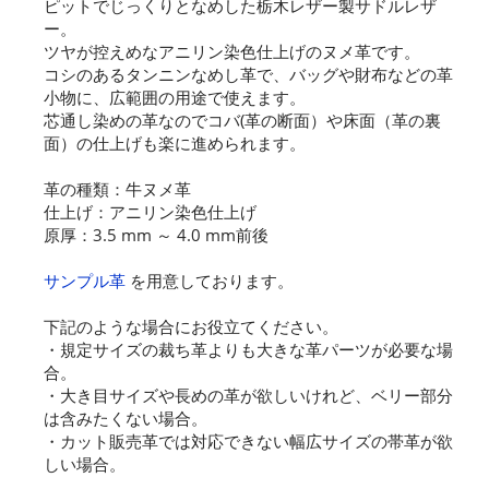
ピットでじっくりとなめした栃木レザー製サドルレザ
ー。
ツヤが控えめなアニリン染色仕上げのヌメ革です。
コシのあるタンニンなめし革で、バッグや財布などの革
小物に、広範囲の用途で使えます。
芯通し染めの革なのでコバ(革の断面）や床面（革の裏
面）の仕上げも楽に進められます。
革の種類：牛ヌメ革
仕上げ：アニリン染色仕上げ
原厚：3.5 mm ～ 4.0 mm前後
サンプル革
を用意しております。
下記のような場合にお役立てください。
・規定サイズの裁ち革よりも大きな革パーツが必要な場
合。
・大き目サイズや長めの革が欲しいけれど、ベリー部分
は含みたくない場合。
・カット販売革では対応できない幅広サイズの帯革が欲
しい場合。