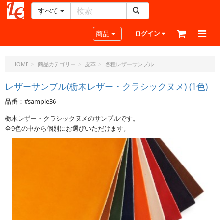
すべて
レ
ザ
Toggle navigation
商品
ログイン
ー
ク
ラ
HOME
商品カテゴリー
皮革
各種レザーサンプル
フ
ト・
レザーサンプル(栃木レザー・クラシックヌメ) (1色)
ド
品番：#sample36
ッ
ト・
栃木レザー・クラシックヌメのサンプルです。
ジ
全9色の中から個別にお選びいただけます。
ェ
ー
ピ
ー