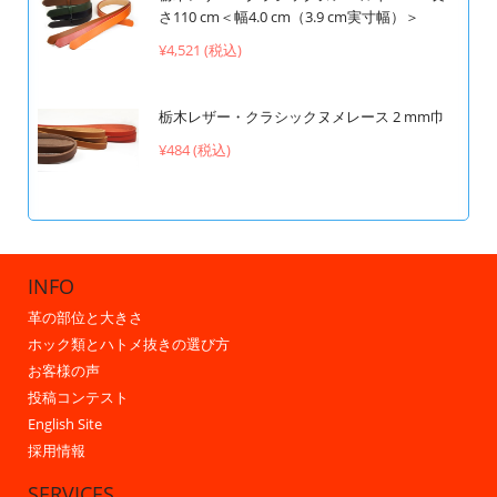
さ110 cm＜幅4.0 cm（3.9 cm実寸幅）＞
¥4,521 (税込)
栃木レザー・クラシックヌメレース 2 mm巾
¥484 (税込)
INFO
革の部位と大きさ
ホック類とハトメ抜きの選び方
お客様の声
投稿コンテスト
English Site
採用情報
SERVICES