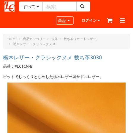
すべて
レ
ザ
Toggle navigation
商品
ログイン
ー
ク
ラ
HOME
商品カテゴリー
皮革
裁ち革（カットレザー）
栃木レザー・クラシックヌメ
フ
ト・
栃木レザー・クラシックヌメ 裁ち革3030
ド
ッ
品番：#LCTCN-B
ト・
ジ
ピットでじっくりとなめした栃木レザー製サドルレザー。
ェ
ー
ピ
ー