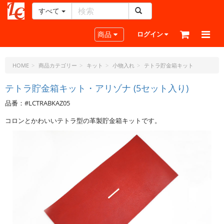
すべて
レ
ザ
Toggle navigation
商品
ログイン
ー
ク
ラ
HOME
商品カテゴリー
キット
小物入れ
テトラ貯金箱キット
フ
ト・
テトラ貯金箱キット・アリゾナ (5セット入り)
ド
品番：#LCTRABKAZ05
ッ
ト・
コロンとかわいいテトラ型の革製貯金箱キットです。
ジ
ェ
ー
ピ
ー