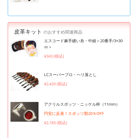
皮革キット
のおすすめ関連商品
エスコード麻手縫い糸・中細＜20番手/3×30
ｍ＞
¥343 (税込)
LCスーパープロ・ヘリ落とし
¥2,420 (税込)
アクリルスポッツ・ニッケル枠（11mm）
円安に反発！スポッツ類20％OFF
¥2,183 (税込)