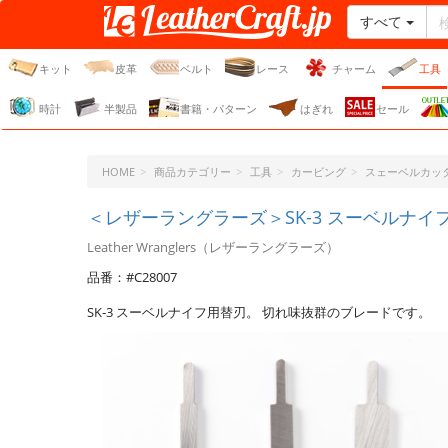
すべて
レザークラフト・ドット・
ジェーピー
キット
皮革
ベルト
レース
チャーム
工具
時計
半製品
書籍・パターン
はぎれ
セール
HOME
商品カテゴリー
工具
カービング
スェーベルカッ
＜レザーラングラーズ＞SK-3 スーベルナイフ替刃
Leather Wranglers（レザーラングラーズ）
品番：#C28007
SK-3 スーベルナイフ用替刃。 切れ味抜群のブレードです。