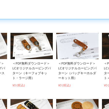
＜PDF無料ダウンロード＞
ド＞
＜PDF無料ダウンロード＞
＜
LCオリジナルカービングパ
グパ
LCオリジナルカービングパ
L
ターン（キーフォブキッ
ース
ターン（バッグキーホルダ
タ
ト・ラージ用）
ーキット用）
ト
¥0 (税込)
¥0 (税込)
¥0