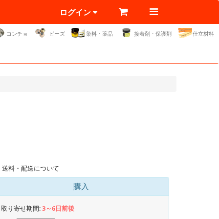
ログイン
コンチョ
ビーズ
染料・薬品
接着剤・保護剤
仕立材料
送料・配送について
購入
取り寄せ期間:
3～6日前後